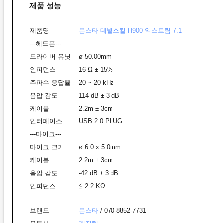
제품 성능
제품명
몬스타 데빌스킬 H900 익스트림 7.1
---헤드폰---
드라이버 유닛
ø
50.00mm
인피던스
16
Ω
±
15%
주파수 응답율
20 ~ 20 kHz
음압 감도
114 dB
±
3 dB
케이블
2.2m
±
3cm
인터페이스
USB 2.0 PLUG
---마이크---
마이크 크기
ø
6.0 x 5.0mm
케이블
2.2m
±
3cm
음압 감도
-42 dB ± 3 dB
인피던스
≦
2.2 K
Ω
브랜드
몬스타
/ 070-8852-7731