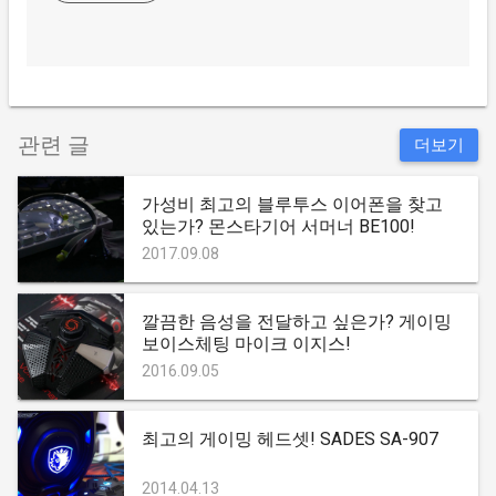
관련 글
더보기
가성비 최고의 블루투스 이어폰을 찾고
있는가? 몬스타기어 서머너 BE100!
2017.09.08
깔끔한 음성을 전달하고 싶은가? 게이밍
보이스체팅 마이크 이지스!
2016.09.05
최고의 게이밍 헤드셋! SADES SA-907
2014.04.13