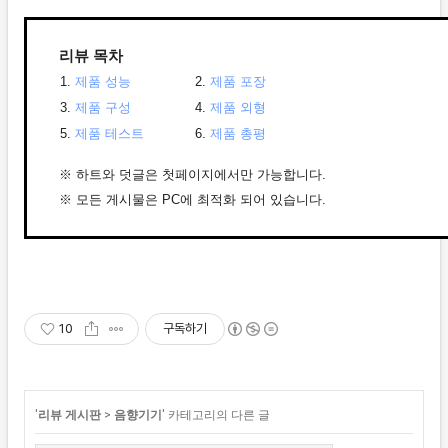
리뷰 목차
1.
제품 성능
2
.
제품 포장
3.
제품 구성
4.
제품 외형
5.
제품 테스트
6.
제품 총평
※ 하트와 덧글은 첫페이지에서만 가능합니다.
※ 모든 게시물은 PC에 최적화 되어 있습니다.
10
구독하기
'
리뷰 게시판
>
음향기기
' 카테고리의 다른 글