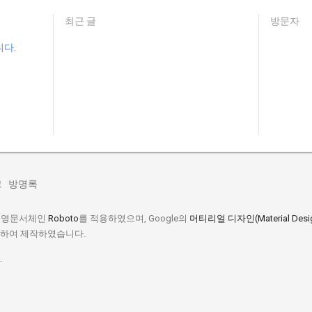
최근 글
방문자
니다.
그
방명록
스 영문서체인
Roboto
를 적용하였으며, Google의
머티리얼 디자인(Material Desi
수하여 제작하였습니다.
.