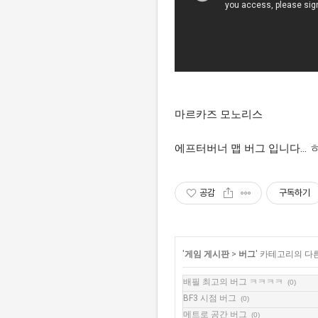
마르카즈 모노리스
에프터버너 맵 버그 입니다... 
공감
구독하기
'
게임 게시판
>
버그
' 카테고리의 다
배필 최고의 버그 ㅋㅋㅋㅋ
(0)
BF3 시점 버그
(0)
메트로 공간 버그
(0)